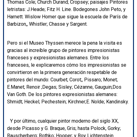
Thomas Cole; Church Durand; Cropsey; paisajes Pintores
letristas: J.Heade; Fitz H. Line. Bodegones John Peto, y
Harnett. Wislow Homer que sigue la escuela de París de
Barbizon,, Whistler; Chasse y Sargent.
Pero si el Museo Thyssen merece la pena la visita es
gracias al increíble grupo de pintores impresionistas
franceses y expresionistas alemanes. Entre los
franceses, le explicaremos cómo los impresionistas se
convirtieron en la primera generación respetable de
pintores del mundo: Courbet; Corot;, Pissaro; Monet;
E.Manet; Renoir ;Degas; Sisley; Cézanne, Gauguin;Dos
Van Goth. De los pintores expresionistas alemanes:
Shmidt; Heckel; Pechestein; Kirchner;E. Nolde; Kandinsky.
Y por último, cualquier pintor moderno del siglo XX,
desde Picasso y G. Braque, Gris; hasta Polock, Gorky;
Rauscherberg; Rothko; Hooper; y Roy Lichtenstein.